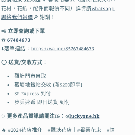
上
上
花
花
花材，花紙，配件而報價不同）詳情請
whatsapp
店
店
聯絡我們報價
🔎
謝謝！
｜
｜
📲
立即查詢或下單
觀
觀
☎️
67484673
塘
塘
⬇️落單連結：
https://wa.me/85267484673
花
花
店
店
⭕️
送貨/交收方式
：
｜
｜
香
香
觀塘門市自取
港
港
觀塘地鐵站交收 (滿$200即享)
花
花
SF Express 到付
店
店
步兵速遞 即日送貨 到付
數
數
量
量
✨
更多產品資訊請關注IG：@
luckyone.hk
減
增
🔥 #2024花店推介｜#觀塘花店｜#畢業花束｜#情
少
加