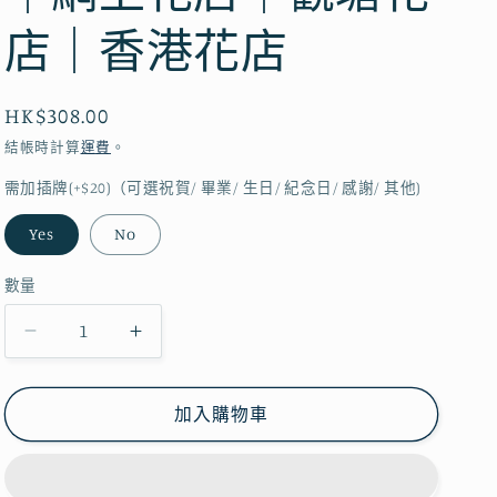
店｜香港花店
定
HK$308.00
價
結帳時計算
運費
。
需加插牌(+$20)（可選祝賀/ 畢業/ 生日/ 紀念日/ 感謝/ 其他)
Yes
No
數量
2024
2024
聖
聖
誕
誕
加入購物車
花
花
束
束
｜
｜