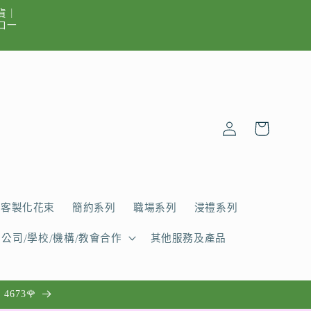
貨｜
出口一
購
登
物
入
車
客製化花束
簡約系列
職場系列
浸禮系列
公司/學校/機構/教會合作
其他服務及產品
4673🌹