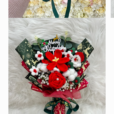
在
在
互
互
動
動
視
視
窗
窗
中
中
開
開
啟
啟
多
多
媒
媒
體
體
檔
檔
案
案
2
3