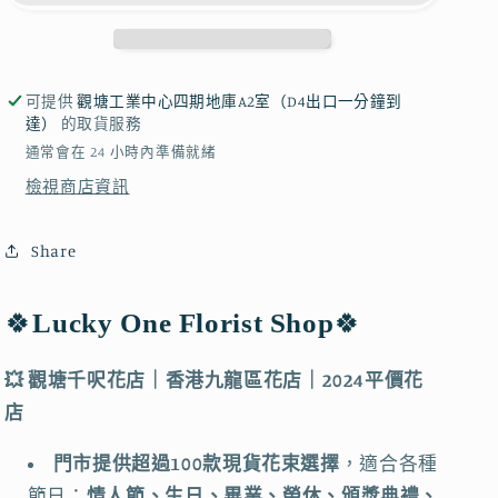
聖
聖
誕
誕
禮
禮
可提供
觀塘工業中心四期地庫A2室（D4出口一分鐘到
物
物
達）
的取貨服務
｜
｜
通常會在 24 小時內準備就緒
聖
聖
檢視商店資訊
誕
誕
節
節
Share
禮
禮
物
物
🍀
Lucky One Florist Shop
🍀
｜
｜
聖
聖
💥 觀塘千呎花店｜香港九龍區花店｜2024平價花
誕
誕
店
節
節
花
花
門市提供超過100款現貨花束選擇
，適合各種
束
束
節日：
情人節、生日、畢業、榮休、頒獎典禮、