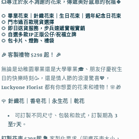
💥專注於永不凋謝的花束，傳遞美好感恩的祝福🍀
｜
｜
針
針
🌻
畢業花束｜針織花束｜生日花束｜週年紀念日花束
織
織
🌻
門市過百款現貨選擇
🌻
即日送貨服務，步兵速遞實報實銷
花
花
🌻
自選多款IP正版公仔/祝福立牌
束
束
🌻
包卡片、燈飾、禮袋
乾
乾
🎉 客製禮物 $298 起！ 🎉
花
花
花
花
無論是幼稚園畢業還是大學畢業🎓、朋友仔慶祝生
束
束
日的快樂時刻🥳，還是情人節的浪漫驚喜💖，
｜
｜
Luckyone Florist
都有你想要的花束和禮物！🌸🎁
即
即
日
日
🌹
針織花
｜香皂花｜永生花｜乾花
送
送
花
花
可訂製不同尺寸、包裝和款式，訂製期為
3
｜
｜
至7天
。
網
網
訂製花束
$298
起
💐
客製化要求（因應花束大小，