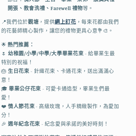
｜
｜
開張、教會洗禮、Farewell 禮物
等。
聖
聖
誕
誕
📍我們位於
觀塘
，提供
網上訂花
，每束花都由我們
裝
裝
的花藝師精心製作，讓您的禮物更具心意💐🎨。
飾
飾
｜
｜
🌟
熱門推薦：
聖
聖
🌷
幼稚園/小學/中學/大學畢業花束
- 給畢業生最
誕
誕
特別的祝福！
樹
樹
🎂
生日花束
- 針織花束、卡通花束，送出滿滿心
裝
裝
意！
飾
飾
🎓
畢業公仔花束
- 可愛卡通造型，畢業生們最
品
品
愛！
｜
｜
❤️
情人節花束
- 高級玫瑰，人手精緻製作，為愛加
交
交
分！
換
換
🎉
週年紀念花束
- 紀念愛與承諾的美好時刻！
禮
禮
物
物