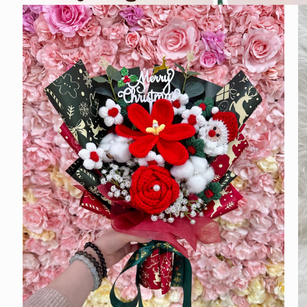
在
互
動
視
窗
中
開
啟
多
媒
體
檔
案
1