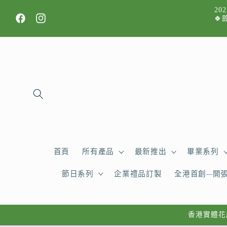
跳至內
2
容
🍀
Facebook
Instagram
首頁
所有產品
最新推出
畢業系列
節日系列
企業禮品訂製
全港首創—開
香港實體花店，