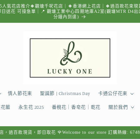
025人氣花店推介🍀觀塘千呎花店｜🍀香港網上花店｜🍀過百款花束現
即日送花 可接急單｜📍 觀塘工業中心四期地庫A2室(觀塘MTR D4
分鐘內到達)
情人節花束
聖誕節 | Christmas Day
卡通公仔花束
張花籃
永生花 2025
番梘花｜香皂花｜乾花
關於我們
過百款現貨，即日取花 🌹Welcome to our store 訂購熱線: 6748 