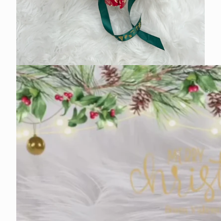
在
互
動
視
窗
中
開
啟
多
媒
體
檔
案
4