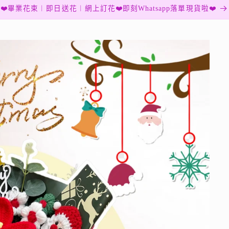
❤️畢業花束︱即日送花︱網上訂花❤️即刻Whatsapp落單現貨啦❤️