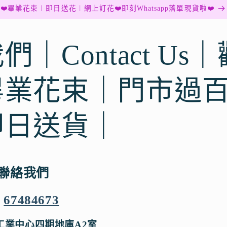
❤️畢業花束︱即日送花︱網上訂花❤️即刻Whatsapp落單現貨啦❤️
們｜Contact Us
畢業花束｜門市過
即日送貨｜
 聯絡我們
:
67484673
觀塘工業中心四期地庫A2室