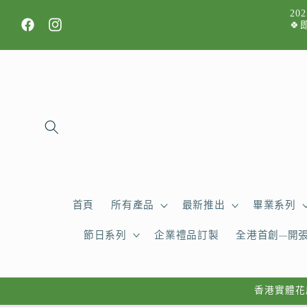
跳至內
2
容
🍀
Facebook
Instagram
首頁
所有產品
最新推出
畢業系列
節日系列
企業禮品訂製
全港首創—開
香港實體花店，