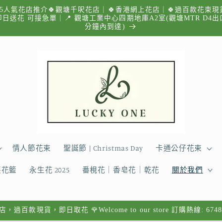
025人氣花店推介🍀觀塘千呎花店｜🍀香港網上花店｜🍀過百款花束現
即日送花 可接急單｜📍 觀塘工業中心四期地庫A2室(觀塘MTR D4
分鐘內到達)
情人節花束
聖誕節 | Christmas Day
卡通公仔花束
張花籃
永生花 2025
番梘花｜香皂花｜乾花
關於我們
過百款現貨，即日取花 🌹Welcome to our store 訂購熱線: 6748 