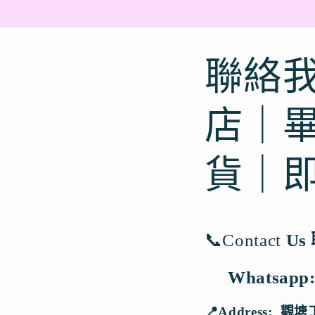
聯絡我
店｜
貨｜
📞
Contact
Us
Whatsapp
📍
Address: 