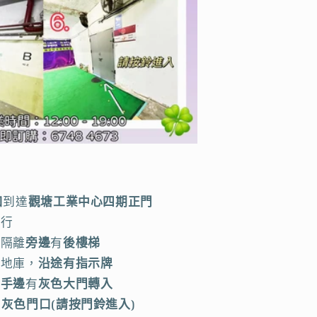
口
到達
觀塘工業中心四期正門
直行
室
隔離
旁邊
有
後樓梯
到地庫，
沿途有指示牌
左手邊
有
灰色大門轉入
到
灰色門口(請按門鈴進入)