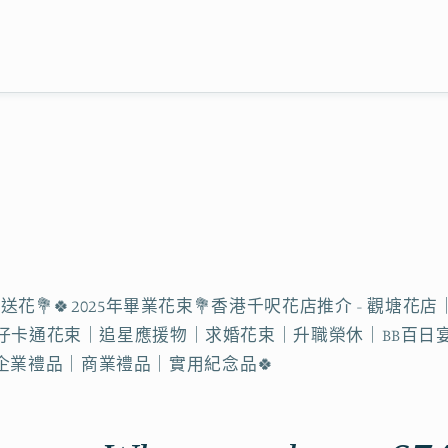
即日送花💐🍀2025年畢業花束💐香港千呎花店推介 - 
｜公仔卡通花束｜追星應援物｜求婚花束｜升職榮休｜BB百
業禮品｜商業禮品｜實用紀念品🍀