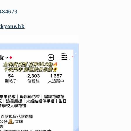
484673
ckyone.hk