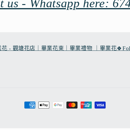
t us - Whatsapp here: 67
觀塘花店｜畢業花束｜畢業禮物 ｜畢業花🍀Follow our 
付
款
方