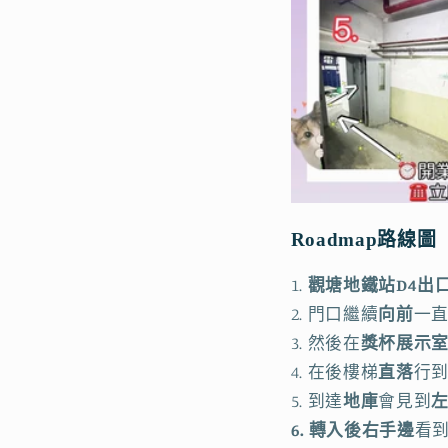
Roadmap路線圖
1.
觀塘地鐵站D4出
2. 門口繼續
向前
一
3. 然後在
獎杯展示
4. 在後樓梯
直落
行
5. 到達
地庫
會見到
6. 轉入後右手邊
看