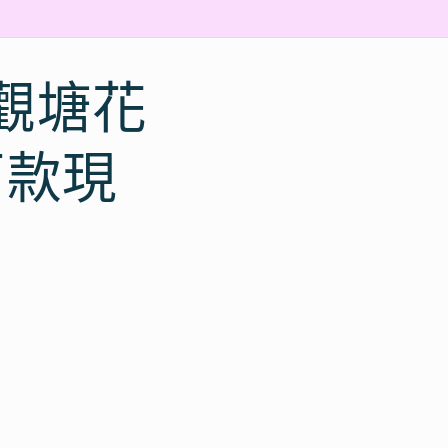
｜觀塘花
百款現