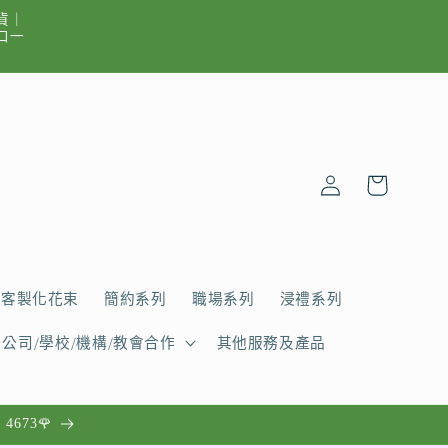
貨｜
出口一
購
登
物
入
車
客製化花束
簡約系列
職場系列
浸禮系列
公司/學校/機構/教會合作
其他服務及產品
4673🌹