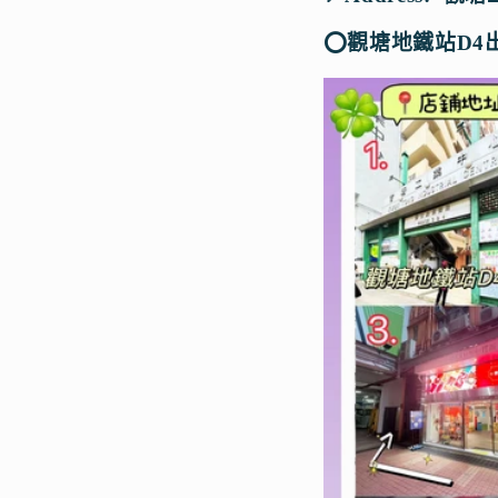
⭕️觀塘地鐵站D4