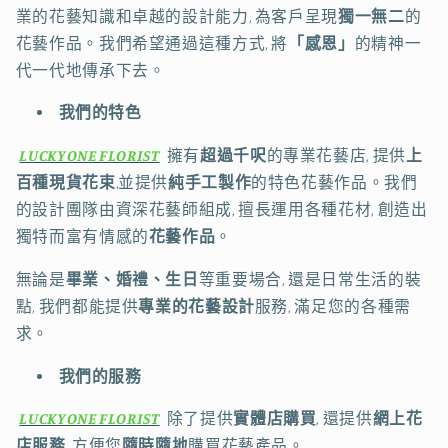
業的花藝知識和卓越的設計能力, 為客戶呈現
獨一無二
的
花藝作品。我們希望通過這種方式, 將
「感恩」
的精神一
代一代地傳承下去。
我們的特色
LUCKYONE FLORIST
擁有
超過千呎
的專業花藝店, 提供
上
百種現貨花束
,並提供
純手工製作
的特色花藝作品。我們
的設計團隊由資深花藝師組成, 擅長運用各種花材, 創造出
獨特而富有情感的
花藝作品
。
無論是
畢業、婚禮、生日
等重要場合, 還是日常生活的裝
點, 我們都能提供
專業的花藝設計
服務, 滿足您的各種需
求。
我們的服務
LUCKYONE FLORIST
除了提供
實體店購買
, 還提供
網上花
店服務
, 方便您
隨時隨地
購買花藝產品。