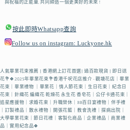
與祝福的正能量, 共同締造一個更美好的未來 !
按此即時Whatsapp查詢
Follow us on instagram: Luckyone.hk
人氣畢業花束推薦 | 香港網上訂花首選| 過百款現貨 | 即日送
花💐🍀2025年畢業花束💐香港千呎花店推介 - 觀塘花店｜畢業
花束｜畢業禮物 ｜畢業花｜情人節花束｜生日花束｜紀念日
花束｜針織花 編織花 乾燥花 永生花 香皂花｜公仔卡通花束｜
追星應援物｜求婚花束｜升職榮休｜BB百日宴禮物｜伴手禮
｜訂製禮品｜散水禮物｜開張花籃｜教會洗禮｜探病出院｜
大學畢業花束｜節日花禮｜客製化商品｜企業禮品｜商業禮
品｜實用紀念品🍀