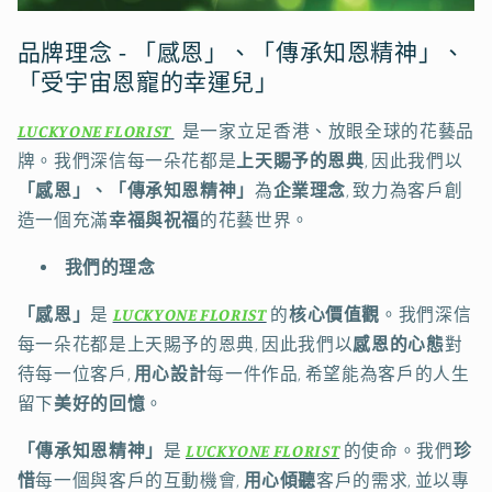
品牌理念 - 「感恩」、「傳承知恩精神」、
「受宇宙恩寵的幸運兒」
LUCKYONE FLORIST
是一家立足香港、放眼全球的花藝品
牌。我們深信每一朵花都是
上天賜予的恩典
, 因此我們以
「感恩」、「傳承知恩精神」
為
企業理念
, 致力為客戶創
造一個充滿
幸福與祝福
的花藝世界。
我們的理念
「感恩」
是
LUCKYONE FLORIST
的
核心價值觀
。我們深信
每一朵花都是上天賜予的恩典, 因此我們以
感恩的心態
對
待每一位客戶,
用心設計
每一件作品, 希望能為客戶的人生
留下
美好的回憶
。
「傳承知恩精神」
是
LUCKYONE FLORIST
的使命。我們
珍
惜
每一個與客戶的互動機會,
用心傾聽
客戶的需求, 並以專