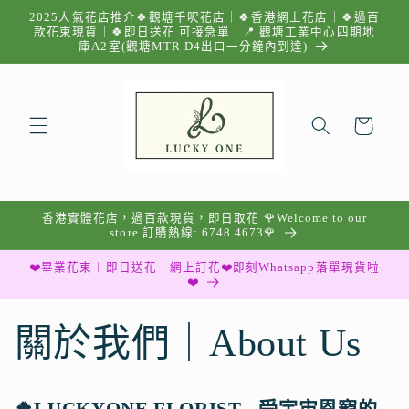
跳至內
2025人氣花店推介🍀觀塘千呎花店｜🍀香港網上花店｜🍀過百
容
款花束現貨｜🍀即日送花 可接急單｜📍 觀塘工業中心四期地
庫A2室(觀塘MTR D4出口一分鐘內到達)
購
物
車
香港實體花店，過百款現貨，即日取花 🌹Welcome to our
store 訂購熱線: 6748 4673🌹
❤️畢業花束︱即日送花︱網上訂花❤️即刻Whatsapp落單現貨啦
❤️
關於我們｜About Us
🍀
LUCKYONE FLORIST - 受宇宙恩寵的