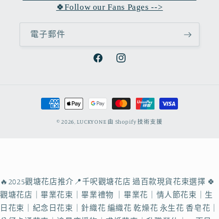
🍀Follow our Fans Pages -->
電子郵件
Facebook
Instagram
付
款
© 2026,
LUCKYONE
由 Shopify 技術支援
方
式
🔥2025觀塘花店推介📍千呎觀塘花店 過百款現貨花束選擇 🍀
觀塘花店｜畢業花束｜畢業禮物 ｜畢業花｜情人節花束｜生
日花束｜紀念日花束｜針織花 編織花 乾燥花 永生花 香皂花｜