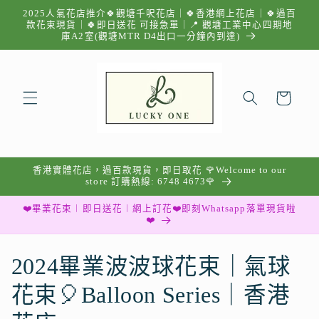
跳至內
2025人氣花店推介🍀觀塘千呎花店｜🍀香港網上花店｜🍀過百
容
款花束現貨｜🍀即日送花 可接急單｜📍 觀塘工業中心四期地
庫A2室(觀塘MTR D4出口一分鐘內到達)
購
物
車
香港實體花店，過百款現貨，即日取花 🌹Welcome to our
store 訂購熱線: 6748 4673🌹
❤️畢業花束︱即日送花︱網上訂花❤️即刻Whatsapp落單現貨啦
❤️
商
2024畢業波波球花束｜氣球
品
花束🎈Balloon Series｜香港