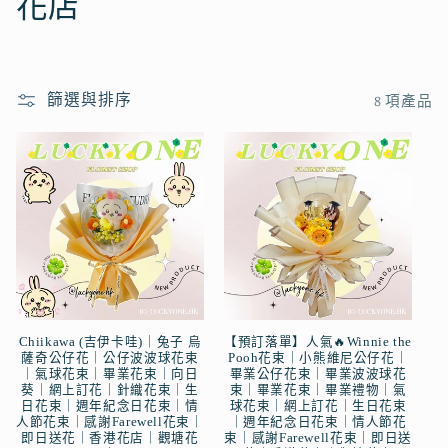
系
花店
列
:
篩選與排序
8 項產品
Chiikawa (吉伊卡哇)｜兔子 烏
【預訂落單】人氣🔥Winnie the
薩奇公仔花｜公仔波波球花束
Pooh花束｜小熊維尼公仔花｜
｜氣球花束｜畢業花束｜向日
畢業公仔花束｜畢業波波球花
葵｜網上訂花｜針織花束｜生
束｜畢業花束｜畢業禮物｜氣
日花束｜週年紀念日花束｜情
球花束｜網上訂花｜生日花束
人節花束｜感謝Farewell花束｜
｜週年紀念日花束｜情人節花
即日送花｜香港花店｜觀塘花
束｜感謝Farewell花束｜即日送