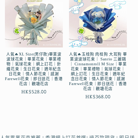
人氣🔥XL Size(男仔款)畢業波
人氣🔥玉桂狗 肉桂狗 大耳狗 畢
波球花束｜畢業花束｜畢業禮
業波波球花束｜ Sanrio 三麗鷗
物｜氣球花束｜網上訂花｜針
｜ Cinnamonroll M Size｜畢業
織花束｜生日花束｜週年紀念
花束｜畢業禮物｜氣球花束｜
日花束｜情人節花束｜感謝
網上訂花｜生日花束｜週年紀
Farewell花束｜即日送花｜香港
念日花束｜情人節花束｜感謝
花店｜觀塘花店
Farewell花束｜即日送花｜香港
花店｜觀塘花店
定
HK$528.00
定
HK$368.00
價
價
人氣畢業花束推薦 | 香港網上訂花首選| 過百款現貨 | 即日送