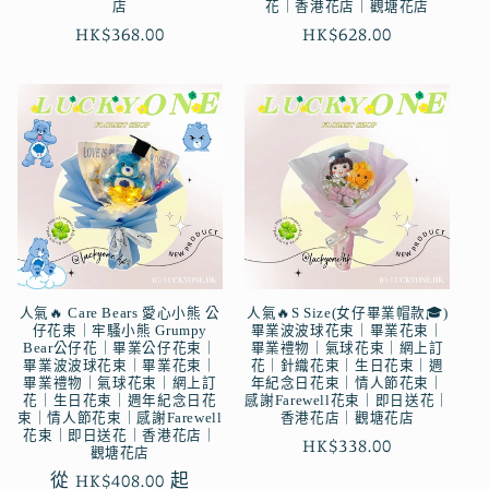
店
花｜香港花店｜觀塘花店
定
HK$368.00
定
HK$628.00
價
價
人氣🔥 Care Bears 愛心小熊 公
人氣🔥S Size(女仔畢業帽款🎓)
仔花束｜牢騷小熊 Grumpy
畢業波波球花束｜畢業花束｜
Bear公仔花｜畢業公仔花束｜
畢業禮物｜氣球花束｜網上訂
畢業波波球花束｜畢業花束｜
花｜針織花束｜生日花束｜週
畢業禮物｜氣球花束｜網上訂
年紀念日花束｜情人節花束｜
花｜生日花束｜週年紀念日花
感謝Farewell花束｜即日送花｜
束｜情人節花束｜感謝Farewell
香港花店｜觀塘花店
花束｜即日送花｜香港花店｜
定
HK$338.00
觀塘花店
價
定
從 HK$408.00 起