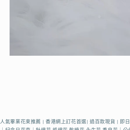
人氣畢業花束推薦 | 香港網上訂花首選| 過百款現貨 | 
｜紀念日花束｜針織花 編織花 乾燥花 永生花 香皂花