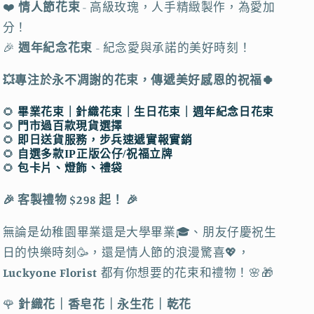
❤️
情人節花束
- 高級玫瑰，人手精緻製作，為愛加
聖
聖
誕
誕
分！
節
節
🎉
週年紀念花束
- 紀念愛與承諾的美好時刻！
禮
禮
💥專注於永不凋謝的花束，傳遞美好感恩的祝福🍀
物
物
｜
｜
🌻
畢業花束｜針織花束｜生日花束｜週年紀念日花束
聖
聖
🌻
門市過百款現貨選擇
誕
誕
🌻
即日送貨服務，步兵速遞實報實銷
🌻
自選多款IP正版公仔/祝福立牌
樹
樹
🌻
包卡片、燈飾、禮袋
盆
盆
栽
栽
🎉 客製禮物 $298 起！ 🎉
｜
｜
2024
2024
無論是幼稚園畢業還是大學畢業🎓、朋友仔慶祝生
聖
聖
日的快樂時刻🥳，還是情人節的浪漫驚喜💖，
誕
誕
Luckyone Florist
都有你想要的花束和禮物！🌸🎁
禮
禮
🌹
針織花
｜香皂花｜永生花｜乾花
物
物