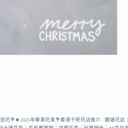
即日送花💐🍀2025年畢業花束💐香港千呎花店推介 - 
｜公仔卡通花束｜追星應援物｜求婚花束｜升職榮休｜BB百