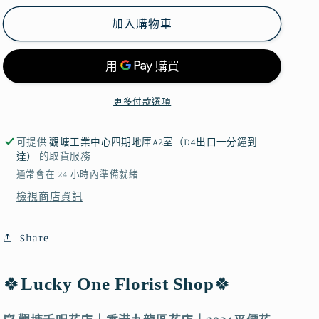
色
色
加入購物車
💛
💛
聖
聖
誕
誕
樹
樹
更多付款選項
滿
滿
天
天
可提供
觀塘工業中心四期地庫A2室（D4出口一分鐘到
星
星
達）
的取貨服務
皂
皂
通常會在 24 小時內準備就緒
花
花
檢視商店資訊
花
花
桶
桶
Share
｜
｜
聖
聖
誕
誕
🍀
Lucky One Florist Shop
🍀
花
花