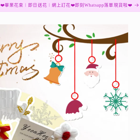
❤️畢業花束︱即日送花︱網上訂花❤️即刻Whatsapp落單現貨啦❤️