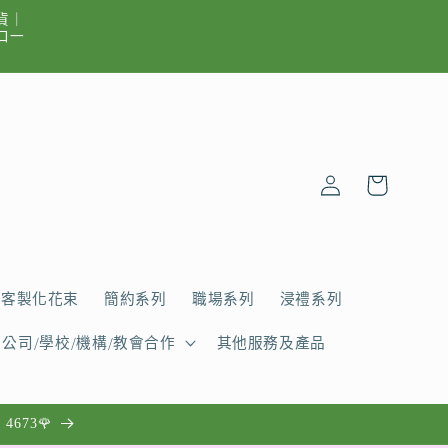
貨｜
出口一
購
登
物
入
車
客製化花束
簡約系列
職場系列
浸禮系列
公司/學校/機構/教會合作
其他服務及產品
4673🌹