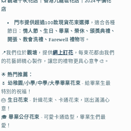
束
束
💥 觀塘千呎花店｜香港九龍區花店｜2024平價花
｜
｜
店
聖
聖
門市提供超過100款現貨花束選擇
，適合各種
誕
誕
節日：
情人節、生日、畢業、榮休、頒獎典禮、
節
節
開張、教會洗禮、Farewell 禮物
等。
花
花
束
束
📍我們位於
觀塘
，提供
網上訂花
，每束花都由我們
｜
｜
的花藝師精心製作，讓您的禮物更具心意💐🎨。
聖
聖
誕
誕
🌟
熱門推薦：
花
花
🌷
幼稚園/小學/中學/大學畢業花束
- 給畢業生最
｜
｜
特別的祝福！
聖
聖
🎂
生日花束
- 針織花束、卡通花束，送出滿滿心
誕
誕
意！
禮
禮
🎓
畢業公仔花束
- 可愛卡通造型，畢業生們最
物
物
愛！
｜
｜