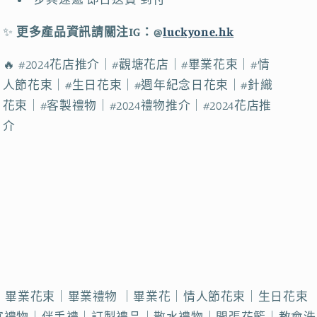
｜
｜
網
網
✨
更多產品資訊請關注IG：@
luckyone.hk
上
上
花
花
🔥 #2024花店推介｜#觀塘花店｜#畢業花束｜#情
店
店
人節花束｜#生日花束｜#週年紀念日花束｜#針織
｜
｜
花束｜#客製禮物｜#2024禮物推介｜#2024花店推
觀
觀
介
塘
塘
花
花
店
店
｜
｜
香
香
港
港
花
花
店
店
數
數
觀塘花店｜畢業花束｜畢業禮物 ｜畢業花｜情人節花束｜生日花束
量
量
日宴禮物｜伴手禮｜訂製禮品｜散水禮物｜開張花籃｜教會洗