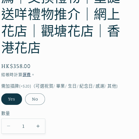
送咩禮物推介｜網上
花店｜觀塘花店｜香
港花店
定
HK$358.00
價
結帳時計算
運費
。
需加插牌(+$20)（可選祝賀/ 畢業/ 生日/ 紀念日/ 感謝/ 其他)
Yes
No
數量
#
#
黃
黃