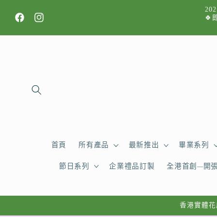
跳至內
2
容
🍀
Facebook
Instagram
首頁
所有產品
最新推出
畢業系列
節日系列
企業禮品訂製
全港首創—開
香港實體花店，