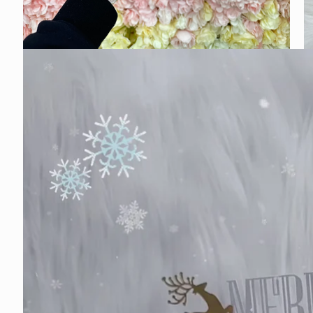
在
在
互
互
動
動
視
視
窗
窗
中
中
開
開
啟
啟
多
多
媒
媒
體
體
檔
檔
案
案
2
3