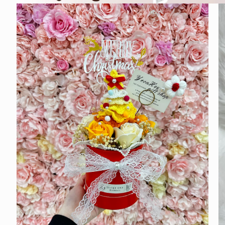
在
互
動
視
窗
中
開
啟
多
媒
體
檔
案
1