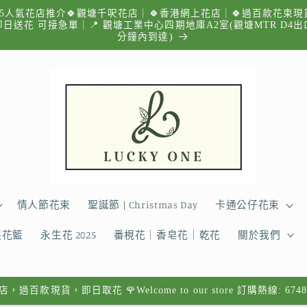
025人氣花店推介🍀觀塘千呎花店｜🍀香港網上花店｜🍀過百款花束現
即日送花 可接急單｜📍 觀塘工業中心四期地庫A2室(觀塘MTR D4
分鐘內到達)
情人節花束
聖誕節 | Christmas Day
卡通公仔花束
張花籃
永生花 2025
番梘花｜香皂花｜乾花
關於我們
過百款現貨，即日取花 🌹Welcome to our store 訂購熱線: 6748 