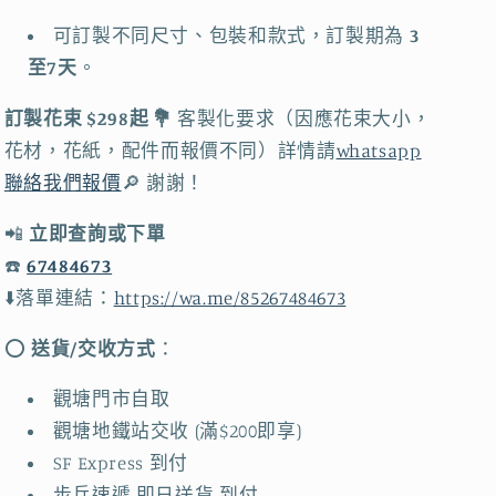
推
推
可訂製不同尺寸、包裝和款式，訂製期為
3
薦
薦
至7天
。
｜
｜
交
交
訂製花束
$298
起
💐
客製化要求（因應花束大小，
換
換
花材，花紙，配件而報價不同）詳情請
whatsapp
禮
禮
聯絡我們報價
🔎
謝謝！
物
物
｜
｜
📲
立即查詢或下單
聖
聖
☎️
67484673
誕
誕
⬇️落單連結：
https://wa.me/85267484673
送
送
咩
咩
⭕️
送貨/交收方式
：
禮
禮
觀塘門市自取
物
物
觀塘地鐵站交收 (滿$200即享)
推
推
SF Express 到付
介
介
步兵速遞 即日送貨 到付