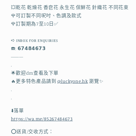
小
小
💥乾花 乾燥花 香皀花 永生花 保鮮花 針織花 不同花束
朋
朋
🌹可訂製不同呎吋、色調及款式
友
友
🌹訂製期為7至10日✅
畢
畢
業
業
➪ ɪɴʙᴏx ғᴏʀ ᴇɴǫᴜɪʀɪᴇs
花
花
☎️: 𝟲𝟳𝟰𝟴𝟰𝟲𝟳𝟯
束
束
———
｜
｜
.
送
送
🌟歡迎dm查看及下單
老
老
🔥更多特色產品請到
@luckyone.hk
瀏覽✨
師
師
.
禮
禮
.
物
物
⬇️落單
｜
｜
https://wa.me/85267484673
針
針
織
織
⭕️送貨/交收方式：
花
花