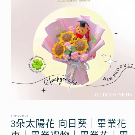
在
互
動
LUCKYONE
視
3朵太陽花 向日葵｜畢業花
窗
中