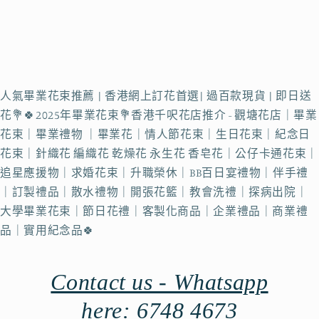
人氣畢業花束推薦 | 香港網上訂花首選| 過百款現貨 | 即日送
花💐🍀2025年畢業花束💐香港千呎花店推介 - 觀塘花店｜畢業
花束｜畢業禮物 ｜畢業花｜情人節花束｜生日花束｜紀念日
花束｜針織花 編織花 乾燥花 永生花 香皂花｜公仔卡通花束｜
追星應援物｜求婚花束｜升職榮休｜BB百日宴禮物｜伴手禮
｜訂製禮品｜散水禮物｜開張花籃｜教會洗禮｜探病出院｜
大學畢業花束｜節日花禮｜客製化商品｜企業禮品｜商業禮
品｜實用紀念品🍀
Contact us - Whatsapp
here: 6748 4673