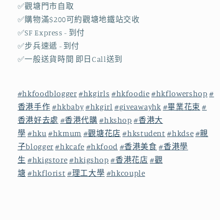
✅觀塘門市自取
束
束
✅購物滿$200可約觀塘地鐵站交收
｜
｜
✅SF Express - 到付
網
網
✅步兵速遞 - 到付
上
上
✅一般送貨時間 即日Call送到
訂
訂
花
花
｜
｜
#hkfoodblogger
#hkgirls
#hkfoodie
#hkflowershop
#
觀
觀
香港手作
#hkbaby
#hkgirl
#giveawayhk
#畢業花束
#
塘
塘
香港好去處
#香港代購
#hkshop
#香港大
花
花
學
#hku
#hkmum
#觀塘花店
#hkstudent
#hkdse
#親
店
店
子blogger
#hkcafe
#hkfood
#香港美食
#香港學
數
數
生
#hkigstore
#hkigshop
#香港花店
#觀
量
量
塘
#hkflorist
#理工大學
#hkcouple
減
增
少
加