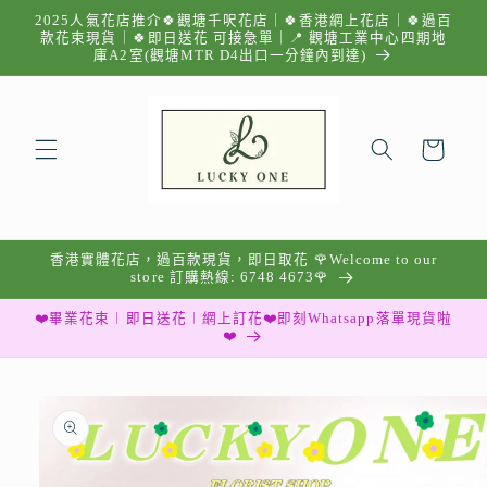
跳至內
2025人氣花店推介🍀觀塘千呎花店｜🍀香港網上花店｜🍀過百
容
款花束現貨｜🍀即日送花 可接急單｜📍 觀塘工業中心四期地
庫A2室(觀塘MTR D4出口一分鐘內到達)
購
物
車
香港實體花店，過百款現貨，即日取花 🌹Welcome to our
store 訂購熱線: 6748 4673🌹
❤️畢業花束︱即日送花︱網上訂花❤️即刻Whatsapp落單現貨啦
❤️
略過產
品資訊