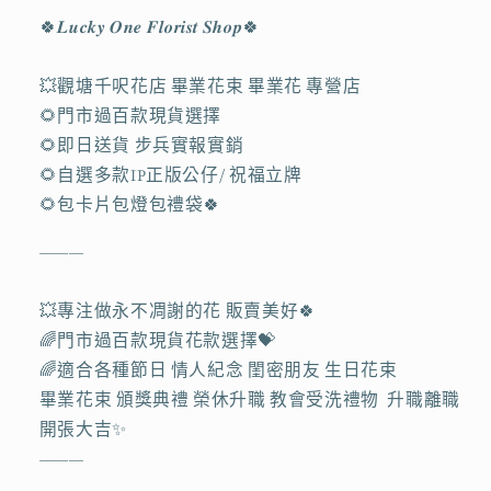
業
業
🍀𝑳𝒖𝒄𝒌𝒚 𝑶𝒏𝒆 𝑭𝒍𝒐𝒓𝒊𝒔𝒕 𝑺𝒉𝒐𝒑🍀
禮
禮
物
物
💥觀塘千呎花店 畢業花束 畢業花 專營店
｜
｜
🌻門市過百款現貨選擇
畢
畢
🌻即日送貨 步兵實報實銷
業
業
🌻自選多款IP正版公仔/ 祝福立牌
花
花
🌻包卡片包燈包禮袋🍀
｜
｜
畢
畢
———
業
業
熊
熊
💥專注做永不凋謝的花 販賣美好🍀
公
公
🌈門市過百款現貨花款選擇💝
仔
仔
🌈適合各種節日 情人紀念 閨密朋友 生日花束
｜
｜
畢業花束 頒獎典禮 榮休升職 教會受洗禮物 升職離職
幼
幼
開張大吉✨
兒
兒
———
園
園