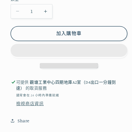
3
3
朵
朵
太
太
加入購物車
陽
陽
花
花
向
向
日
日
葵
葵
｜
｜
可提供
觀塘工業中心四期地庫A2室（D4出口一分鐘到
畢
畢
達）
的取貨服務
業
業
通常會在 24 小時內準備就緒
花
花
檢視商店資訊
束
束
｜
｜
Share
畢
畢