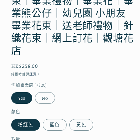
束｜畢業禮物｜畢業花｜畢
開
啟
業熊公仔｜幼兒園 小朋友
多
媒
畢業花束｜送老師禮物｜針
體
檔
織花束｜網上訂花｜觀塘花
案
1
店
定
HK$258.00
價
結帳時計算
運費
。
需加畢業牌 (+$20)
Yes
No
顏色
粉紅色
藍色
黃色
數量