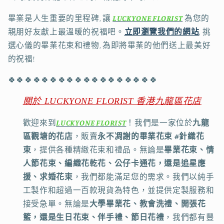
畢業是人生重要的里程碑, 讓
LUCKYONE FLORIST
為您的
親朋好友獻上最溫暖的祝福吧。
立即瀏覽我們的網站
, 挑
選心儀的畢業花束和禮物, 為即將畢業的他們送上最美好
的祝福!
🍀
🍀
🍀
🍀
🍀
🍀
🍀
🍀
🍀
🍀
🍀
🍀
🍀
🍀
🍀
🍀
🍀
🍀
關於
LUCKYONE FLORIST
香港九龍區花店
歡迎來到
LUCKYONE FLORIST
！我們是一家位於
九龍
區觀塘的花店
，販賣
永不凋謝的畢業花束 #針織花
束
，提供各種精緻花束和禮品。無論是
畢業花束、情
人節花束、編織花乾花、公仔卡通花，還是追星應
援、求婚花束
，我們都能滿足您的需求。我們以純手
工製作和超過一百款現貨為特色，並提供定製服務和
接受急單。無論是
大學畢業花、教會洗禮、開張花
籃，還是生日花束、伴手禮、節日花禮
，我們都有豐