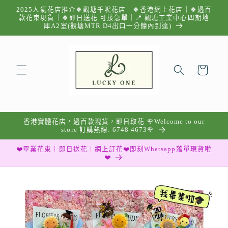
跳至內
2025人氣花店推介🍀觀塘千呎花店｜🍀香港網上花店｜🍀過百
容
款花束現貨｜🍀即日送花 可接急單｜📍 觀塘工業中心四期地
庫A2室(觀塘MTR D4出口一分鐘內到達)
購
物
車
香港實體花店，過百款現貨，即日取花 🌹Welcome to our
store 訂購熱線: 6748 4673🌹
❤️畢業花束︱即日送花︱網上訂花❤️即刻Whatsapp落單現貨啦
❤️