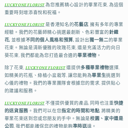
LUCKYONE FLORIST
為您推薦精心設計的畢業花束, 為這個
重要時刻增添喜悅和祝福。
LUCKYONE FLORIST
是香港知名的
花藝店
, 擁有多年的專業
經驗。我們的花藝師精心挑選最創新、色彩豐富的
針織
花,
並根據
不同的個人風格和預算,
設計出
獨一無二
的畢業
花束。無論是清新優雅的玫瑰花束, 還是充滿活力的向日
葵花束, 我們都能為您打造最合適的
畢業禮物
。
除了花束,
LUCKYONE FLORIST
還提供
多種畢業禮物
選擇,
如精美的花瓶、綠植小盆栽等, 讓您能夠為
畢業生
挑選到
心儀的禮物。我們的專業團隊會根據您的需求, 提供貼心
的建議和服務。
LUCKYONE FLORIST
不僅提供優質的產品, 同時也注重
快捷
的送貨服務
。我們可以在您
指定的時間和地點
, 將精美的
畢業花束送到您或您朋友的手中。無論是
校園、家中還是
公司
, 我們都能確保您的禮物能夠
準時送
達。