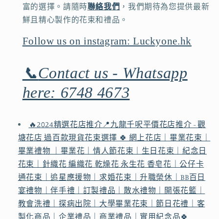
富的選擇。請隨時
聯絡我們
，我們期待為您提供最新
鮮且精心製作的花束和禮品。
Follow us on instagram: Luckyone.hk
📞
Contact us - Whatsapp
here: 6748 4673
🔥2024精選花店推介📍九龍千呎平價花店推介 - 觀
塘花店 過百款現貨花束選擇 🍀 網上花店｜畢業花束｜
畢業禮物 ｜畢業花｜情人節花束｜生日花束｜紀念日
花束｜針織花 編織花 乾燥花 永生花 香皂花｜公仔卡
通花束｜追星應援物｜求婚花束｜升職榮休｜BB百日
宴禮物｜伴手禮｜訂製禮品｜散水禮物｜開張花籃｜
教會洗禮｜探病出院｜大學畢業花束｜節日花禮｜客
製化商品｜企業禮品｜商業禮品｜實用紀念品🍀