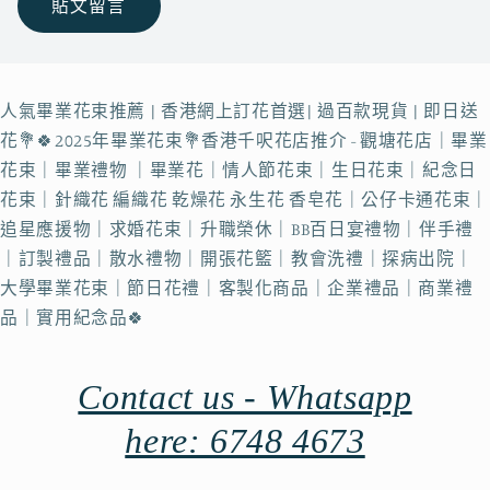
人氣畢業花束推薦 | 香港網上訂花首選| 過百款現貨 | 即日送
花💐🍀2025年畢業花束💐香港千呎花店推介 - 觀塘花店｜畢業
花束｜畢業禮物 ｜畢業花｜情人節花束｜生日花束｜紀念日
花束｜針織花 編織花 乾燥花 永生花 香皂花｜公仔卡通花束｜
追星應援物｜求婚花束｜升職榮休｜BB百日宴禮物｜伴手禮
｜訂製禮品｜散水禮物｜開張花籃｜教會洗禮｜探病出院｜
大學畢業花束｜節日花禮｜客製化商品｜企業禮品｜商業禮
品｜實用紀念品🍀
Contact us - Whatsapp
here: 6748 4673