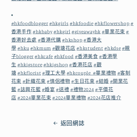
#hkfoodblogger
#hkgirls
#hkfoodie
#hkflowershop
#
香港手作
#hkbaby
#hkgirl
#giveawayhk
#畢業花束
#
香港好去處
#香港代購
#hkshop
#香港大
學
#hku
#hkmum
#觀塘花店
#hkstudent
#hkdse
#親
子blogger
#hkcafe
#hkfood
#香港美食
#香港學
生
#hkigstore
#hkigshop
#香港花店
#觀
塘
#hkflorist
#理工大學
#hkcouple
#畢業禮物
#客制
花束
#針織花束
#情侶禮物
#生日花束
#結婚
#開業花
籃
#誌興花籃
#婚宴
#送禮
#禮物2024
#平價花
店
#2024畢業花束
#2024畢業禮物
#2024花店推介
返回網誌