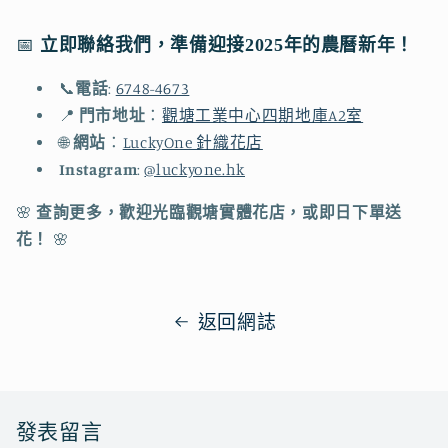
📅
立即
聯絡我們
，準備
迎接
2025年的農曆新年！
📞
電話
:
6748-4673
📍
門市地址
：
觀塘工業中心四期地庫A2室
🌐
網站
：
LuckyOne 針織花店
Instagram
:
@luckyone.hk
🌸
查詢更多，歡迎光臨觀塘實體花店，或即日下單送
花！
🌸
返回網誌
發表留言