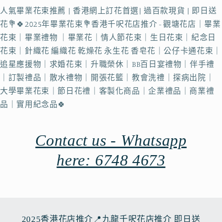
人氣畢業花束推薦 | 香港網上訂花首選| 過百款現貨 | 即日送
花💐🍀2025年畢業花束💐香港千呎花店推介 - 觀塘花店｜畢業
花束｜畢業禮物 ｜畢業花｜情人節花束｜生日花束｜紀念日
花束｜針織花 編織花 乾燥花 永生花 香皂花｜公仔卡通花束｜
追星應援物｜求婚花束｜升職榮休｜BB百日宴禮物｜伴手禮
｜訂製禮品｜散水禮物｜開張花籃｜教會洗禮｜探病出院｜
大學畢業花束｜節日花禮｜客製化商品｜企業禮品｜商業禮
品｜實用紀念品🍀
Contact us - Whatsapp
here: 6748 4673
2025香港花店推介📍九龍千呎花店推介 即日送