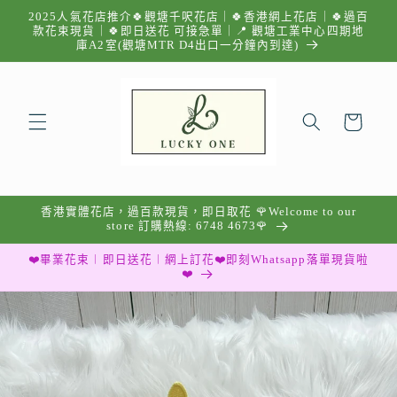
跳至內
2025人氣花店推介🍀觀塘千呎花店｜🍀香港網上花店｜🍀過百
容
款花束現貨｜🍀即日送花 可接急單｜📍 觀塘工業中心四期地
庫A2室(觀塘MTR D4出口一分鐘內到達)
購
物
車
香港實體花店，過百款現貨，即日取花 🌹Welcome to our
store 訂購熱線: 6748 4673🌹
❤️畢業花束︱即日送花︱網上訂花❤️即刻Whatsapp落單現貨啦
❤️