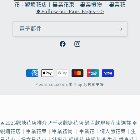
花 - 觀塘花店｜畢業花束｜畢業禮物 ｜畢業花
🍀Follow our Fans Pages -->
電子郵件
Facebook
Instagram
付
款
© 2026,
LUCKYONE
由 Shopify 技術支援
方
式
🔥2025觀塘花店推介📍千呎觀塘花店 過百款現貨花束選擇 🍀
觀塘花店｜畢業花束｜畢業禮物 ｜畢業花｜情人節花束｜生
日花束｜紀念日花束｜針織花 編織花 乾燥花 永生花 香皂花｜