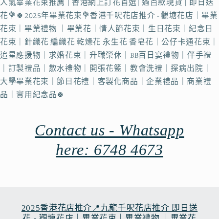
人氣畢業花束推薦 | 香港網上訂花首選| 過百款現貨 | 即日送
花💐🍀2025年畢業花束💐香港千呎花店推介 - 觀塘花店｜畢業
花束｜畢業禮物 ｜畢業花｜情人節花束｜生日花束｜紀念日
花束｜針織花 編織花 乾燥花 永生花 香皂花｜公仔卡通花束｜
追星應援物｜求婚花束｜升職榮休｜BB百日宴禮物｜伴手禮
｜訂製禮品｜散水禮物｜開張花籃｜教會洗禮｜探病出院｜
大學畢業花束｜節日花禮｜客製化商品｜企業禮品｜商業禮
品｜實用紀念品🍀
Contact us - Whatsapp
here: 6748 4673
2025香港花店推介📍九龍千呎花店推介 即日送
花 - 觀塘花店｜畢業花束｜畢業禮物 ｜畢業花