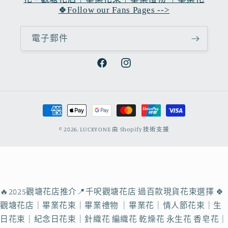
🍀Follow our Fans Pages -->
電子郵件
Facebook
Instagram
付
款
© 2026,
LUCKYONE
由 Shopify 技術支援
方
式
🔥2025觀塘花店推介📍千呎觀塘花店 過百款現貨花束選擇 🍀
觀塘花店｜畢業花束｜畢業禮物 ｜畢業花｜情人節花束｜生
日花束｜紀念日花束｜針織花 編織花 乾燥花 永生花 香皂花｜