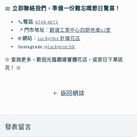
📅
立即
聯絡我們
，準備一份難忘嘅節日驚喜！
📞
電話
:
6748-4673
📍
門市地址
：
觀塘工業中心四期地庫A2室
🌐
網站
：
LuckyOne 針織花店
Instagram
:
@luckyone.hk
🌸
查詢更多，歡迎光臨觀塘實體花店，或即日下單送
花！
🌸
返回網誌
發表留言