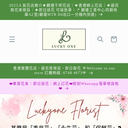
跳至內
2025人氣花店推介🍀觀塘千呎花店｜🍀香港網上花店｜🍀過百
容
款花束現貨｜🍀即日送花 可接急單｜📍 觀塘工業中心四期地
庫A2室(觀塘MTR D4出口一分鐘內到達)
購
物
車
香港實體花店，過百款現貨，即日取花 🌹Welcome to our
store 訂購熱線: 6748 4673🌹
❤️畢業花束︱即日送花︱網上訂花❤️即刻Whatsapp落單現貨啦
❤️