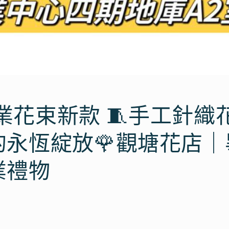
畢業花束新款 🧵手工針織花
的永恆綻放🌹觀塘花店｜
業禮物