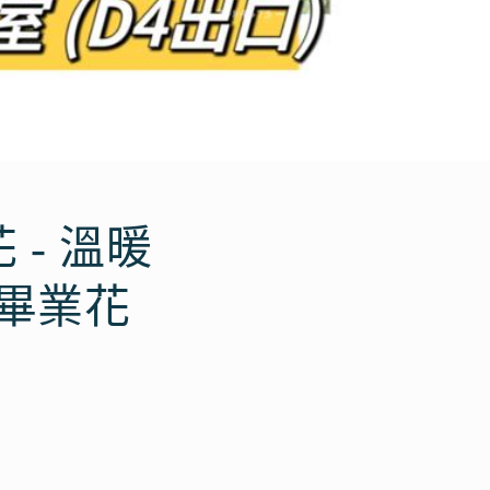
 - 溫暖
畢業花