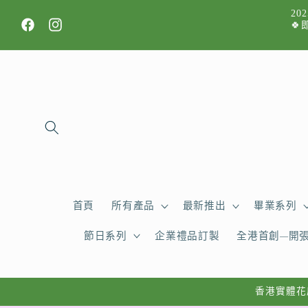
跳至內
2
容
🍀
Facebook
Instagram
首頁
所有產品
最新推出
畢業系列
節日系列
企業禮品訂製
全港首創—開
香港實體花店，