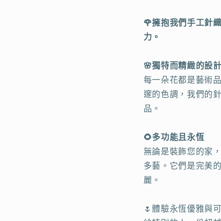
🌹
擁抱我們手工針織
力。
🌸
獨特而精緻的設
每一朵花都是藝術
邃的色調，我們的
品。
🌻
多功能且永恆
無論是裝飾您的家
多藝。它們是完美
麗。
🌷
體驗永恆優雅與