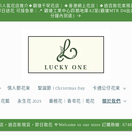
025人氣花店推介🍀觀塘千呎花店｜🍀香港網上花店｜🍀過百款花束現
即日送花 可接急單｜📍 觀塘工業中心四期地庫A2室(觀塘MTR D4
分鐘內到達)
情人節花束
聖誕節 | Christmas Day
卡通公仔花束
張花籃
永生花 2025
番梘花｜香皂花｜乾花
關於我們
過百款現貨，即日取花 🌹Welcome to our store 訂購熱線: 6748 