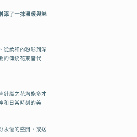
增添了一抹溫暖與魅
。從柔和的粉彩到深
敏的傳統花束替代
些針織之花均能多才
神和日常時刻的美
份永恆的盛開，或送