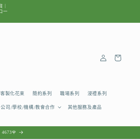
貨｜
出口一
購
登
物
入
車
客製化花束
簡約系列
職場系列
浸禮系列
公司/學校/機構/教會合作
其他服務及產品
4673🌹