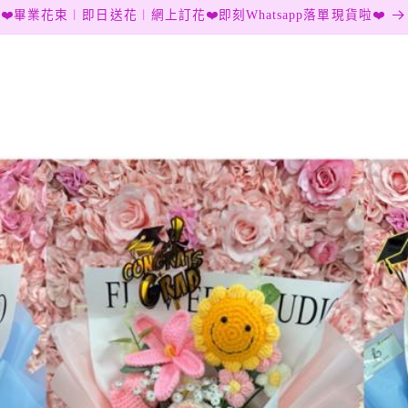
❤️畢業花束︱即日送花︱網上訂花❤️即刻Whatsapp落單現貨啦❤️